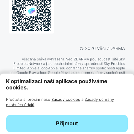
© 2026 Věci ZDARMA
Všechna práva vyhrazena. Věci ZDARMA jsou součástí sítě Sky
Freebies Network a jsou obchodními názvy společnosti Sky Freebies
Limited. Apple a logo Apple jsou ochranné známky společnosti Apple
Inc. Google Play a logo Google Play jsou ochranné známky společnosti
Google LLC. Další zde zmíněné názvy produktů a společností mohou
K optimalizaci naší aplikace používáme
být ochrannými známkami příslušných společností.
cookies.
Přečtěte si prosím naše
Zásady cookies
a
Zásady ochrany
BĚŽÍ NA
TECHNOLOGII
osobních údajů
.
Přijmout