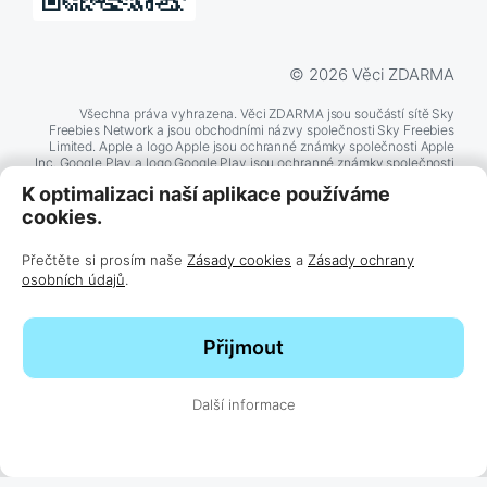
© 2026 Věci ZDARMA
Všechna práva vyhrazena. Věci ZDARMA jsou součástí sítě Sky
Freebies Network a jsou obchodními názvy společnosti Sky Freebies
Limited. Apple a logo Apple jsou ochranné známky společnosti Apple
Inc. Google Play a logo Google Play jsou ochranné známky společnosti
Google LLC. Další zde zmíněné názvy produktů a společností mohou
K optimalizaci naší aplikace používáme
být ochrannými známkami příslušných společností.
cookies.
Přečtěte si prosím naše
Zásady cookies
a
Zásady ochrany
BĚŽÍ NA
TECHNOLOGII
osobních údajů
.
Přijmout
Další informace