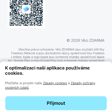
© 2026 Věci ZDARMA
Všechna práva vyhrazena. Věci ZDARMA jsou součástí sítě Sky
Freebies Network a jsou obchodními názvy společnosti Sky Freebies
Limited. Apple a logo Apple jsou ochranné známky společnosti Apple
Inc. Google Play a logo Google Play jsou ochranné známky společnosti
Google LLC. Další zde zmíněné názvy produktů a společností mohou
K optimalizaci naší aplikace používáme
být ochrannými známkami příslušných společností.
cookies.
Přečtěte si prosím naše
Zásady cookies
a
Zásady ochrany
BĚŽÍ NA
TECHNOLOGII
osobních údajů
.
Přijmout