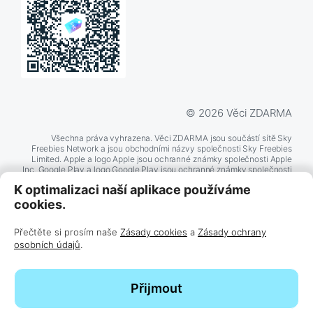
© 2026 Věci ZDARMA
Všechna práva vyhrazena. Věci ZDARMA jsou součástí sítě Sky
Freebies Network a jsou obchodními názvy společnosti Sky Freebies
Limited. Apple a logo Apple jsou ochranné známky společnosti Apple
Inc. Google Play a logo Google Play jsou ochranné známky společnosti
Google LLC. Další zde zmíněné názvy produktů a společností mohou
K optimalizaci naší aplikace používáme
být ochrannými známkami příslušných společností.
cookies.
Přečtěte si prosím naše
Zásady cookies
a
Zásady ochrany
BĚŽÍ NA
TECHNOLOGII
osobních údajů
.
Přijmout