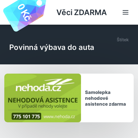
Věci ZDARMA
Štítek
Povinná výbava do auta
Samolepka
nehodové
asistence zdarma