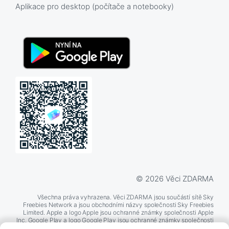
Aplikace pro desktop (počítače a notebooky)
© 2026 Věci ZDARMA
Všechna práva vyhrazena. Věci ZDARMA jsou součástí sítě Sky
Freebies Network a jsou obchodními názvy společnosti Sky Freebies
Limited. Apple a logo Apple jsou ochranné známky společnosti Apple
Inc. Google Play a logo Google Play jsou ochranné známky společnosti
Google LLC. Další zde zmíněné názvy produktů a společností mohou