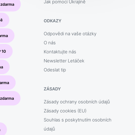
Jak pomoci Ukrajině
y zdarma
ně
ODKAZY
Odpovědi na vaše otázky
arma
O nás
P 10
Kontaktujte nás
Newsletter Letáček
ma
Odeslat tip
darma
ZÁSADY
e zdarma
Zásady ochrany osobních údajů
Zásady cookies (EU)
Souhlas s poskytnutím osobních
údajů
a