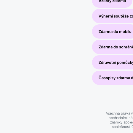
Vzorky zdarma
Výherní soutěže 
Zdarma do mobilu
Zdarma do schrán
Zdravotní pomůck
Časopisy zdarma 
Všechna práva v
obchodními náz
známky společ
společnosti 