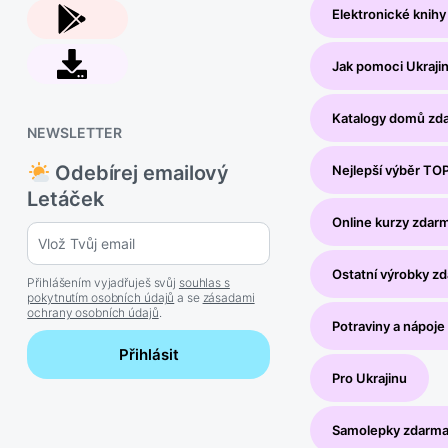
Elektronické knih
Jak pomoci Ukraji
Katalogy domů zd
NEWSLETTER
Odebírej emailový
Nejlepší výběr TO
Letáček
Online kurzy zdar
Ostatní výrobky z
Přihlášením vyjadřuješ svůj
souhlas s
pokytnutím osobních údajů
a se
zásadami
ochrany osobních údajů
.
Potraviny a nápoj
Přihlásit
Pro Ukrajinu
Samolepky zdarm