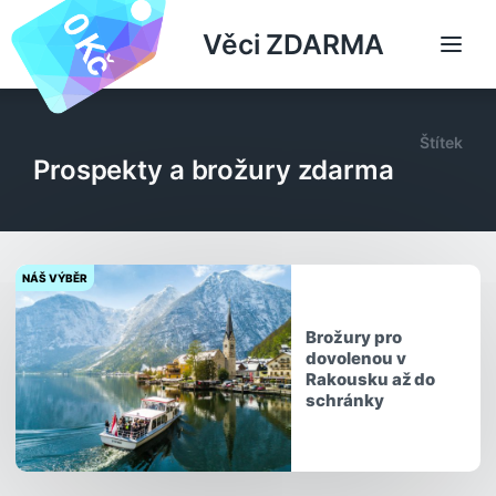
Věci ZDARMA
Štítek
Prospekty a brožury zdarma
NÁŠ VÝBĚR
Brožury pro
dovolenou v
Rakousku až do
schránky