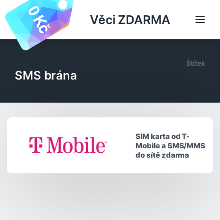
Věci ZDARMA
Štítek
SMS brána
SIM karta od T-
Mobile a SMS/MMS
do sítě zdarma