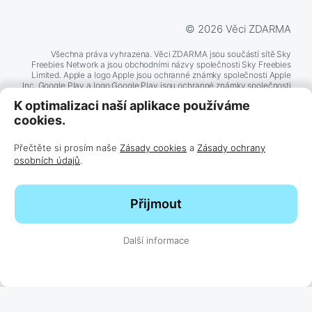
© 2026 Věci ZDARMA
Všechna práva vyhrazena. Věci ZDARMA jsou součástí sítě Sky
Freebies Network a jsou obchodními názvy společnosti Sky Freebies
Limited. Apple a logo Apple jsou ochranné známky společnosti Apple
Inc. Google Play a logo Google Play jsou ochranné známky společnosti
Google LLC. Další zde zmíněné názvy produktů a společností mohou
K optimalizaci naší aplikace používáme
být ochrannými známkami příslušných společností.
cookies.
BĚŽÍ NA
Přečtěte si prosím naše
Zásady cookies
a
Zásady ochrany
TECHNOLOGII
osobních údajů
.
Přijmout
Další informace