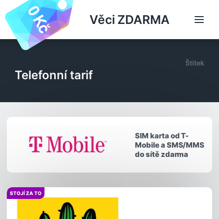
Věci ZDARMA
Štítek
Telefonní tarif
SIM karta od T-
Mobile a SMS/MMS
do sítě zdarma
STOJÍ ZA TO