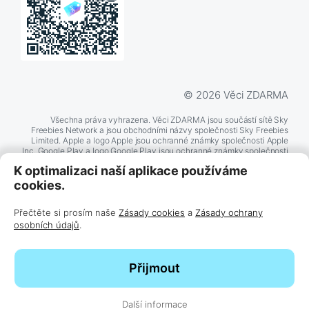
© 2026 Věci ZDARMA
Všechna práva vyhrazena. Věci ZDARMA jsou součástí sítě Sky
Freebies Network a jsou obchodními názvy společnosti Sky Freebies
Limited. Apple a logo Apple jsou ochranné známky společnosti Apple
Inc. Google Play a logo Google Play jsou ochranné známky společnosti
Google LLC. Další zde zmíněné názvy produktů a společností mohou
K optimalizaci naší aplikace používáme
být ochrannými známkami příslušných společností.
cookies.
BĚŽÍ NA
Přečtěte si prosím naše
Zásady cookies
a
Zásady ochrany
TECHNOLOGII
osobních údajů
.
Přijmout
Další informace