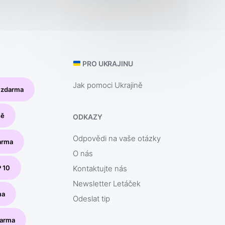
PRO UKRAJINU
Jak pomoci Ukrajině
y zdarma
ně
ODKAZY
Odpovědi na vaše otázky
arma
O nás
P 10
Kontaktujte nás
Newsletter Letáček
ma
Odeslat tip
darma