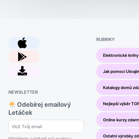
RUBRIKY
Elektronické knih
Jak pomoci Ukraji
Katalogy domů zd
NEWSLETTER
Odebírej emailový
Nejlepší výběr TO
Letáček
Online kurzy zdar
Ostatní výrobky z
Přihlášením vyjadřuješ svůj
souhlas s