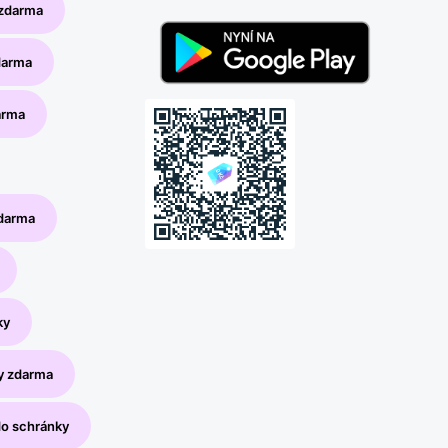
 zdarma
darma
arma
zdarma
ky
y zdarma
do schránky