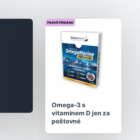
PRÁVĚ PŘIDÁNO
Omega-3 s
vitamínem D jen za
poštovné