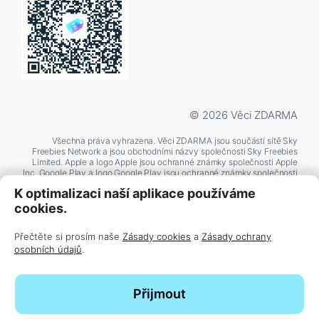
© 2026 Věci ZDARMA
Všechna práva vyhrazena. Věci ZDARMA jsou součástí sítě Sky
Freebies Network a jsou obchodními názvy společnosti Sky Freebies
Limited. Apple a logo Apple jsou ochranné známky společnosti Apple
Inc. Google Play a logo Google Play jsou ochranné známky společnosti
Google LLC. Další zde zmíněné názvy produktů a společností mohou
K optimalizaci naší aplikace používáme
být ochrannými známkami příslušných společností.
cookies.
Přečtěte si prosím naše
Zásady cookies
a
Zásady ochrany
BĚŽÍ NA
TECHNOLOGII
osobních údajů
.
Přijmout